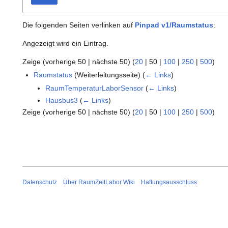
Die folgenden Seiten verlinken auf
Pinpad v1/Raumstatus
:
Angezeigt wird ein Eintrag.
Zeige (
vorherige 50
|
nächste 50
) (
20
|
50
|
100
|
250
|
500
)
Raumstatus
(Weiterleitungsseite)
(
← Links
)
RaumTemperaturLaborSensor
(
← Links
)
Hausbus3
(
← Links
)
Zeige (
vorherige 50
|
nächste 50
) (
20
|
50
|
100
|
250
|
500
)
Datenschutz
Über RaumZeitLabor Wiki
Haftungsausschluss