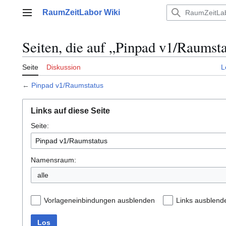
Zum
RaumZeitLabor Wiki
Inhalt
Hauptmenü
springen
Seiten, die auf „Pinpad v1/Raumsta
Seite
Diskussion
L
←
Pinpad v1/Raumstatus
Links auf diese Seite
Seite:
Namensraum:
alle
Vorlageneinbindungen ausblenden
Links ausblend
Los