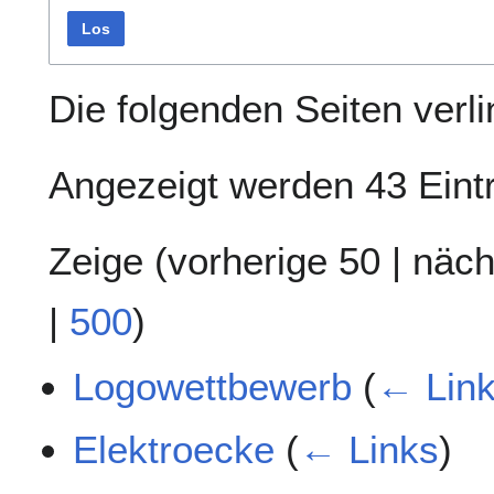
Los
Die folgenden Seiten verl
Angezeigt werden 43 Eint
Zeige (
vorherige 50
|
näch
|
500
)
Logowettbewerb
(
← Lin
Elektroecke
(
← Links
)