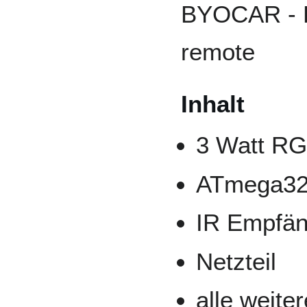
BYOCAR - B
remote
Inhalt
3 Watt R
ATmega3
IR Empfän
Netzteil
alle weite