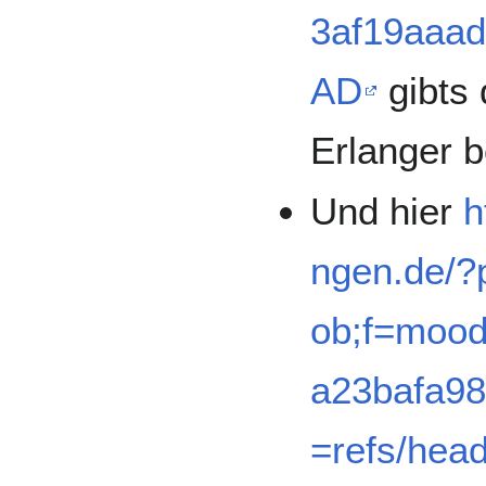
3af19aaa
AD
gibts 
Erlanger b
Und hier
h
ngen.de/?
ob;f=mood
a23bafa98
=refs/hea