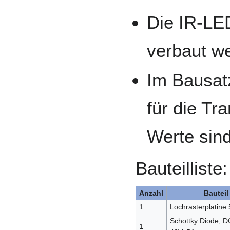
Die IR-LE
verbaut w
Im Bausat
für die Tr
Werte sin
Bauteilliste:
Anzahl
Bauteil
1
Lochrasterplatin
Schottky Diode, 
1