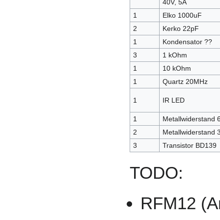
40V, 5A
1
Elko 1000uF
2
Kerko 22pF
1
Kondensator ??
3
1 kOhm
1
10 kOhm
1
Quartz 20MHz
1
IR LED
1
Metallwiderstand
2
Metallwiderstand
3
Transistor BD139
TODO:
RFM12 (A