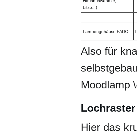
Hausbuswandler,
Litze...)
Lampengehäuse FADO
Also für kn
selbstgebau
Moodlamp \
Lochraster
Hier das kr