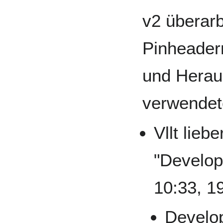
v2 überarb
Pinheader
und Heraus
verwendet
Vllt lieb
"Develop
10:33, 1
Develop