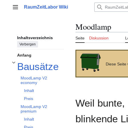
Zum
RaumZeitLabor Wiki
Inhalt
Hauptmenü
springen
Moodlamp
Inhaltsverzeichnis
Seite
Diskussion
L
Verbergen
Anfang
Bausätze
Diese Seite
Unterabschnitt Bausätze umschalten
MoodLamp V2
economy
Inhalt
Preis
Weil bunte,
MoodLamp V2
premium
blinkende Li
Inhalt
Preis