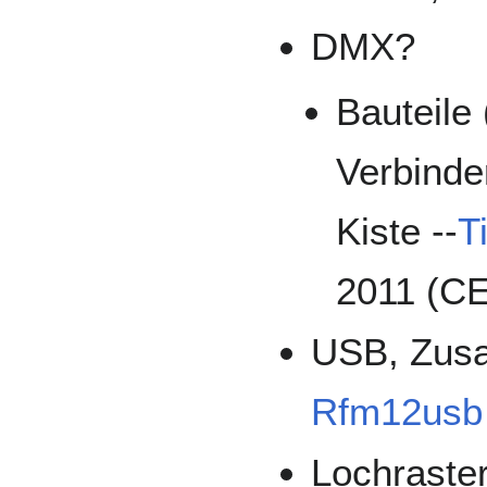
DMX?
Bauteile
Verbinder
Kiste --
T
2011 (C
USB, Zus
Rfm12usb
Lochraste