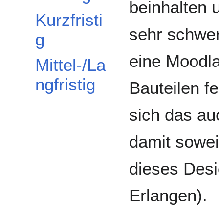
beinhalten 
Kurzfristi
sehr schwer
g
eine Moodl
Mittel-/La
ngfristig
Bauteilen f
sich das au
damit soweit
dieses Desi
Erlangen).