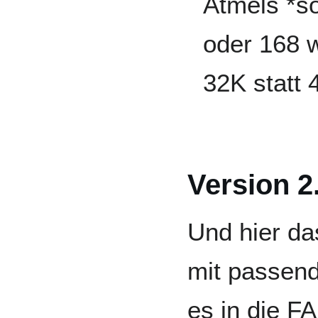
Atmels *s
oder 168 
32K statt 
Version 2
Und hier da
mit passen
es in die 