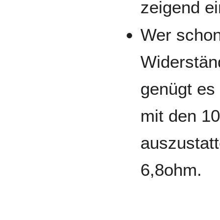
zeigend e
Wer schon
Widerständ
genügt es
mit den 1
auszustat
6,8ohm.