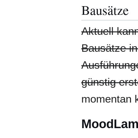
Bausätze
Aktuell ka
Bausätze in
Ausführung
günstig ers
momentan ke
MoodLam