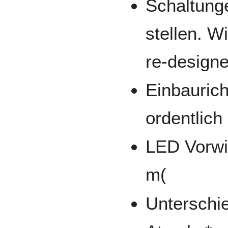
Schaltung
stellen. W
re-designe
Einbaurich
ordentlic
LED Vorwid
m(
Unterschi