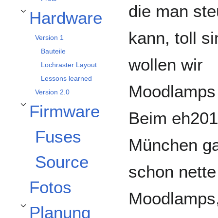
die man ste
Hardware
Unterabschnitt Hardware umschalten
kann, toll si
Version 1
Bauteile
wollen wir
Lochraster Layout
Lessons learned
Moodlamps 
Version 2.0
Firmware
Unterabschnitt Firmware umschalten
Beim eh201
Fuses
München ga
Source
schon nette
Fotos
Moodlamps,
Planung
Unterabschnitt Planung umschalten