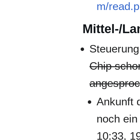
m/read.p
Mittel-/La
Steuerun
Chip scho
angesproc
Ankunft 
noch ein
10:33, 1