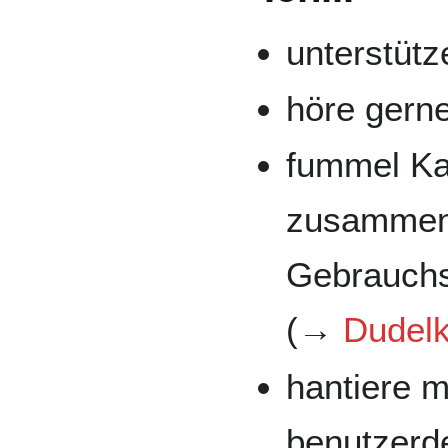
unterstüt
höre gern
fummel Ka
zusammen,
Gebrauchs
(→
Dudel
hantiere m
benutzerde