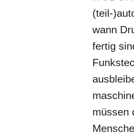
(teil-)a
wann Dru
fertig si
Funkstec
ausblei
maschine
müssen
Mensche