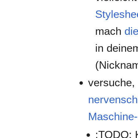
Styleshe
mach
di
in dein
(Nicknam
versuche,
nervensc
Maschine-
:TODO: K