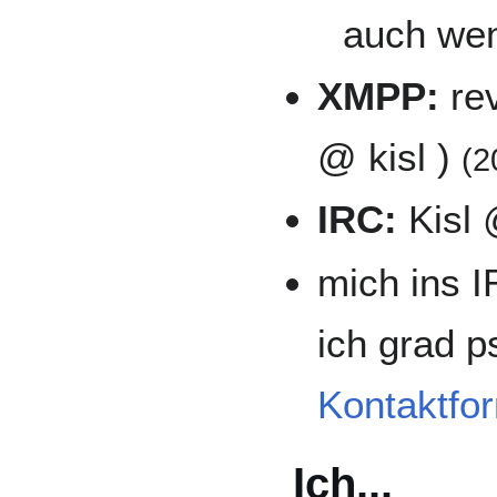
auch wen
XMPP:
re
@ kisl )
(2
IRC:
Kisl 
mich ins I
ich grad p
Kontaktfo
Ich...