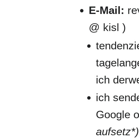
E-Mail:
re
@ kisl )
tendenzi
tagelang
ich derw
ich send
Google 
aufsetz*)