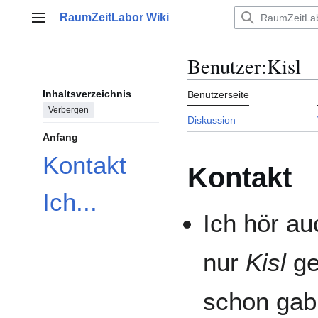
Zum
RaumZeitLabor Wiki
Inhalt
Hauptmenü
springen
Benutzer
:
Kisl
Inhaltsverzeichnis
Benutzerseite
Verbergen
Diskussion
Anfang
Kontakt
Kontakt
Ich...
Ich hör a
nur
Kisl
ge
schon gab