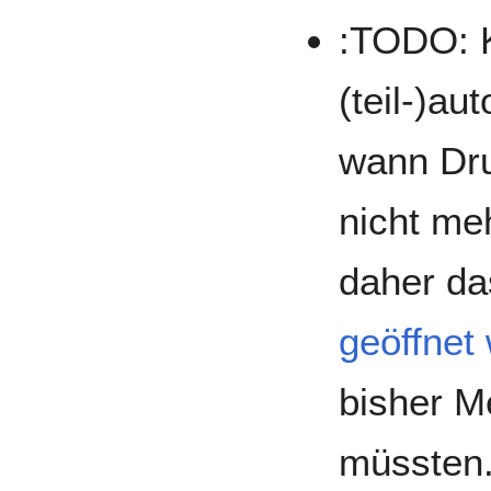
:TODO: K
(teil-)a
wann Dru
nicht me
daher da
geöffnet 
bisher 
müssten.