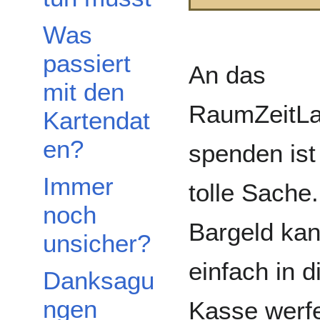
Was
passiert
An das
mit den
RaumZeitLa
Kartendat
en?
spenden ist
Immer
tolle Sache.
noch
Bargeld ka
unsicher?
einfach in d
Danksagu
ngen
Kasse werfe