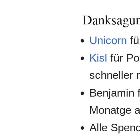
Danksagu
Unicorn
fü
Kisl
für Po
schneller 
Benjamin f
Monatge an
Alle Spend