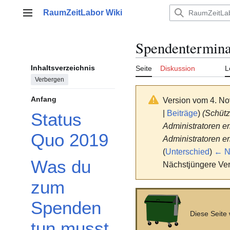
Zum
RaumZeitLabor Wiki
Inhalt
Hauptmenü
springen
Spendentermina
Inhaltsverzeichnis
Seite
Diskussion
L
Verbergen
Anfang
Version vom 4. N
|
Beiträge
)
(Schütz
Status
Administratoren e
Quo 2019
Administratoren er
(
Unterschied
)
← Nä
Was du
Nächstjüngere Ver
zum
Spenden
Diese Seite
tun musst