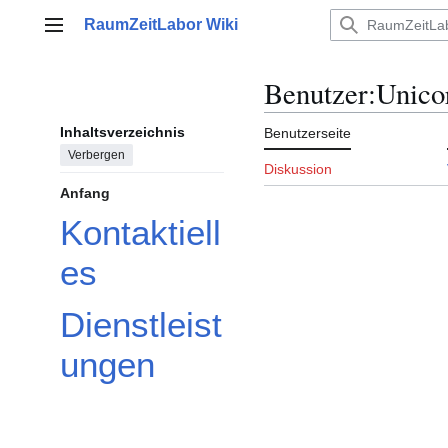
Zum
RaumZeitLabor Wiki
Inhalt
Hauptmenü
springen
Benutzer
:
Unico
Inhaltsverzeichnis
Benutzerseite
Verbergen
Diskussion
Anfang
Kontaktiell
es
Dienstleist
ungen