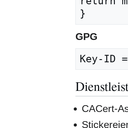
return m
GPG
Dienstleis
CACert-As
Stickereie