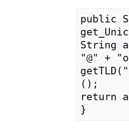
public S
get_Unic
String a
"@" + "o
getTLD("
();

return a