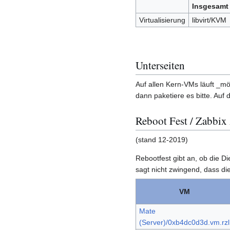
Insgesamt 
Virtualisierung
libvirt/KVM
Unterseiten
Auf allen Kern-VMs läuft _mö
dann paketiere es bitte. Auf 
Reboot Fest / Zabbix
(stand 12-2019)
Rebootfest gibt an, ob die 
sagt nicht zwingend, dass d
VM
Mate
(Server)/0xb4dc0d3d.vm.rzl