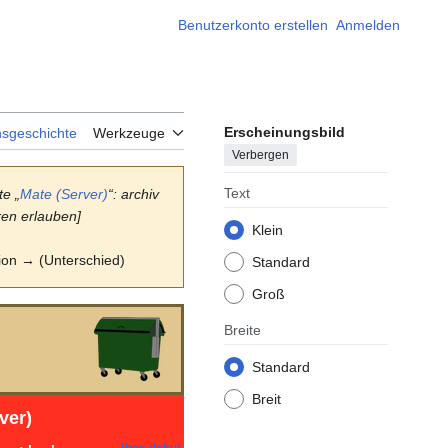
Benutzerkonto erstellen
Anmelden
Erscheinungsbild
nsgeschichte
Werkzeuge
Verbergen
Text
te „
Mate (Server)
“: archiv
ren erlauben]
Klein
sion → (Unterschied)
Standard
Groß
Breite
Standard
Breit
ver)
[box doku]