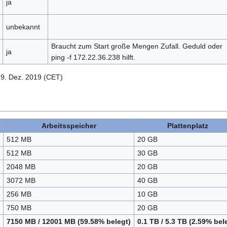
ja
unbekannt
Braucht zum Start große Mengen Zufall. Geduld oder
ja
ping -f 172.22.36.238 hilft.
29. Dez. 2019 (CET)
Arbeitsspeicher
Plattenplatz
512 MB
20 GB
512 MB
30 GB
2048 MB
20 GB
3072 MB
40 GB
256 MB
10 GB
750 MB
20 GB
7150 MB / 12001 MB (59.58% belegt)
0.1 TB / 5.3 TB (2.59% bel