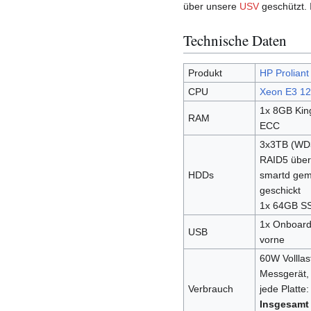
über unsere
USV
geschützt. 
Technische Daten
Produkt
HP Prolian
CPU
Xeon E3 1
1x 8GB Kin
RAM
ECC
3x3TB (WD
RAID5 über 
HDDs
smartd gemo
geschickt
1x 64GB S
1x Onboard,
USB
vorne
60W Volllas
Messgerät, 
Verbrauch
jede Platte:
Insgesamt 