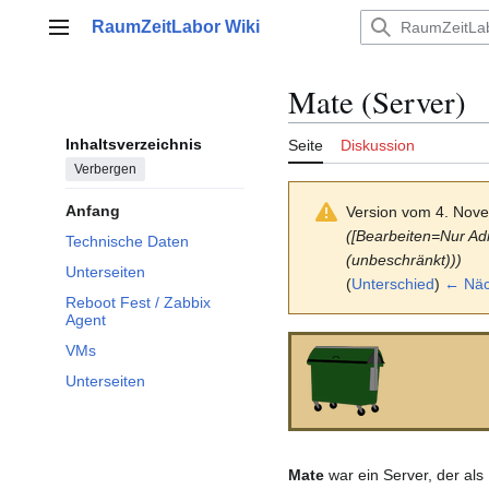
Zum
RaumZeitLabor Wiki
Inhalt
Hauptmenü
springen
Mate (Server)
Inhaltsverzeichnis
Seite
Diskussion
Verbergen
Anfang
Version vom 4. Nov
([Bearbeiten=Nur Ad
Technische Daten
(unbeschränkt)))
Unterseiten
(
Unterschied
)
← Näch
Reboot Fest / Zabbix
Agent
VMs
Unterseiten
Mate
war ein Server, der als