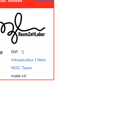
tus: broken
ng
RIP :'(
Infrastruktur
/
Netz
NOC-Team
mate.rzl