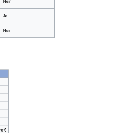
Nein
Ja
Nein
egt)