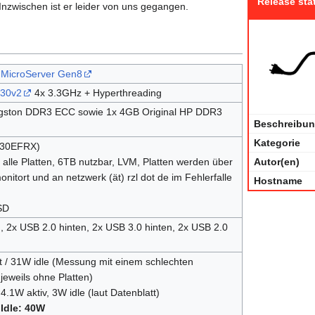
Release sta
Inzwischen ist er leider von uns gegangen.
t MicroServer Gen8
230v2
4x 3.3GHz + Hyperthreading
gston DDR3 ECC sowie 1x 4GB Original HP DDR3
Beschreibu
Kategorie
30EFRX)
Autor(en)
alle Platten, 6TB nutzbar, LVM, Platten werden über
nitort und an netzwerk (ät) rzl dot de im Fehlerfalle
Hostname
SD
 2x USB 2.0 hinten, 2x USB 3.0 hinten, 2x USB 2.0
t / 31W idle (Messung mit einem schlechten
jeweils ohne Platten)
 4.1W aktiv, 3W idle (laut Datenblatt)
Idle: 40W