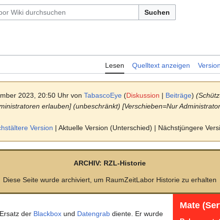
Suchen
Lesen
Quelltext anzeigen
Versio
ember 2023, 20:50 Uhr von
TabascoEye
(
Diskussion
|
Beiträge
)
(Schütz
ministratoren erlauben] (unbeschränkt) [Verschieben=Nur Administrato
stältere Version
| Aktuelle Version (Unterschied) | Nächstjüngere Ver
ARCHIV: RZL-Historie
Diese Seite wurde archiviert, um RaumZeitLabor Historie zu erhalten
Mate (Ser
 Ersatz der
Blackbox
und
Datengrab
diente. Er wurde