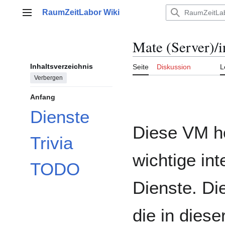
Zum
RaumZeitLabor Wiki
Inhalt
Hauptmenü
springen
Mate (Server)/in
Inhaltsverzeichnis
Seite
Diskussion
L
Verbergen
Anfang
Dienste
Diese VM h
Trivia
wichtige int
TODO
Dienste. Di
die in diese