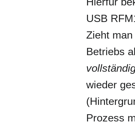
Hierfür b
USB RFM12
Zieht man
Betriebs a
vollständi
wieder ges
(Hintergr
Prozess m