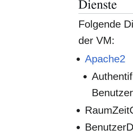
Dienste
Folgende D
der VM:
Apache2
Authenti
Benutze
RaumZeitC
Benutzer