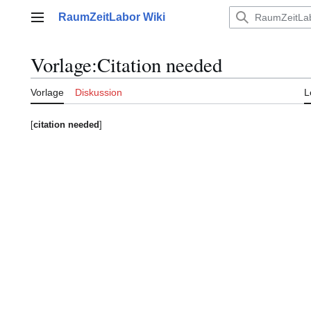
Zum
RaumZeitLabor Wiki
Inhalt
Hauptmenü
springen
Vorlage
:
Citation needed
Vorlage
Diskussion
L
[
citation needed
]