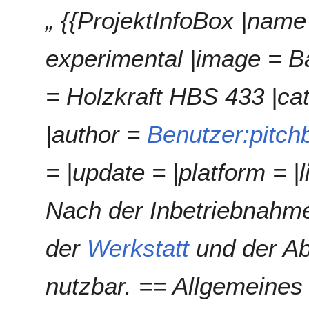
„ {{ProjektInfoBox |nam
experimental |image = B
= Holzkraft HBS 433 |cat
|author =
Benutzer:pitch
= |update = |platform = |
Nach der Inbetriebnahm
der
Werkstatt
und der Abl
nutzbar. == Allgemeines 