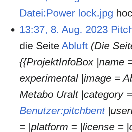
Datei:Power lock.jpg
ho
13:37, 8. Aug. 2023
Pitc
die Seite
Abluft
(Die Sei
{{ProjektInfoBox |name =
experimental |image = Ab
Metabo Uralt |category = 
Benutzer:pitchbent
|user
= |platform = |license =