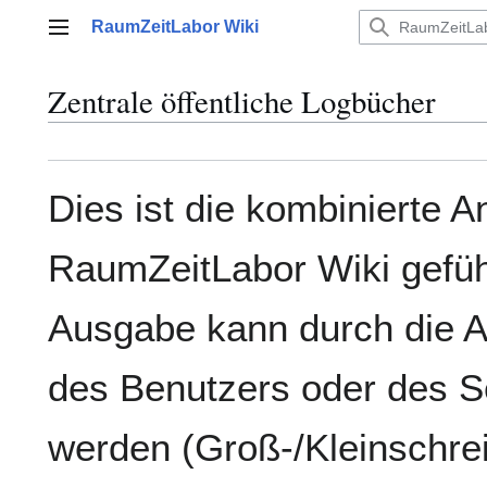
Zum
RaumZeitLabor Wiki
Inhalt
Hauptmenü
springen
Zentrale öffentliche Logbücher
Dies ist die kombinierte An
RaumZeitLabor Wiki gefüh
Ausgabe kann durch die 
des Benutzers oder des Se
werden (Groß-/Kleinschre