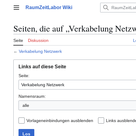
Zum
RaumZeitLabor Wiki
Inhalt
Hauptmenü
springen
Seiten, die auf „Verkabelung Netz
Seite
Diskussion
L
←
Verkabelung Netzwerk
Links auf diese Seite
Seite:
Namensraum:
alle
Vorlageneinbindungen ausblenden
Links ausblend
Los