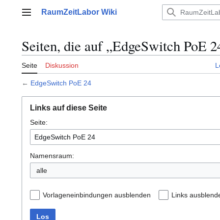
Zum
RaumZeitLabor Wiki
Inhalt
Hauptmenü
springen
Seiten, die auf „EdgeSwitch PoE 2
Seite
Diskussion
L
←
EdgeSwitch PoE 24
Links auf diese Seite
Seite:
Namensraum:
alle
Vorlageneinbindungen ausblenden
Links ausblend
Los