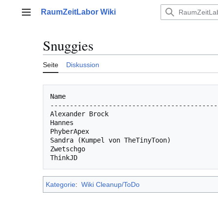
Zum
RaumZeitLabor Wiki
Inhalt
Hauptmenü
springen
Snuggies
Seite
Diskussion
Name                                       
-------------------------------------------
Alexander Brock                            
Hannes                                     
PhyberApex                                 
Sandra (Kumpel von TheTinyToon)            
Zwetschgo                                  
Kategorie
:
Wiki Cleanup/ToDo