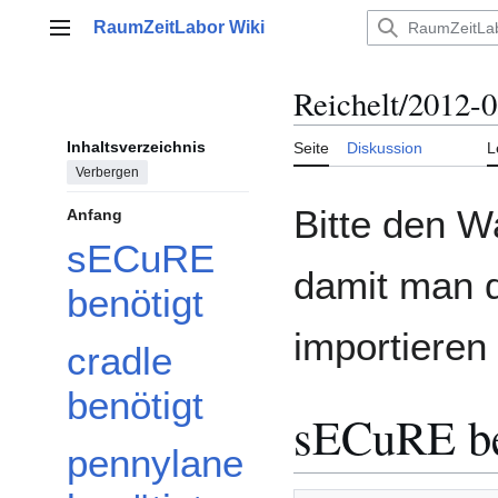
Zum
RaumZeitLabor Wiki
Inhalt
Hauptmenü
springen
Reichelt/2012-
Inhaltsverzeichnis
Seite
Diskussion
L
Verbergen
Bitte den W
Anfang
sECuRE
damit man d
benötigt
importieren
cradle
benötigt
sECuRE be
pennylane