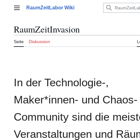
Zum
RaumZeitLabor Wiki
Inhalt
Hauptmenü
springen
RaumZeitInvasion
Seite
Diskussion
L
In der Technologie-,
Maker*innen- und Chaos-
Community sind die meis
Veranstaltungen und Räu