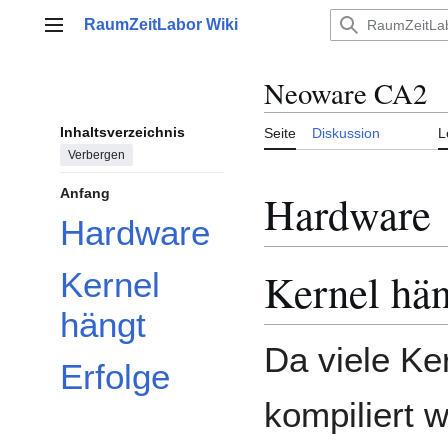
Zum
RaumZeitLabor Wiki
Inhalt
Hauptmenü
springen
Neoware CA2
Inhaltsverzeichnis
Seite
Diskussion
L
Verbergen
Hardware
Anfang
Hardware
Kernel hä
Kernel
hängt
Da viele Ke
Erfolge
kompiliert w