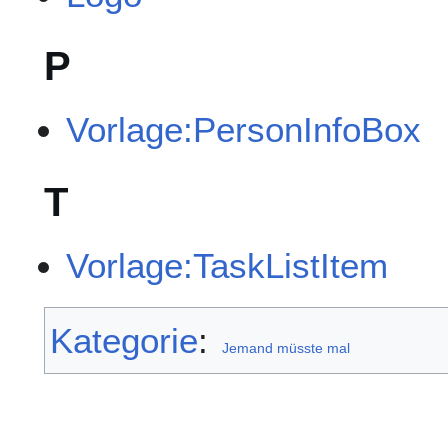
P
Vorlage:PersonInfoBox
T
Vorlage:TaskListItem
Kategorie
:
Jemand müsste mal