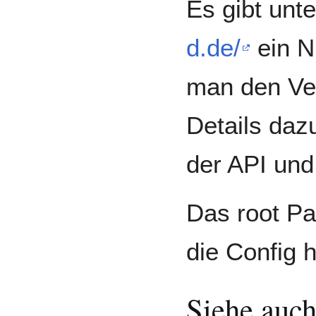
Es gibt unt
d.de/
ein N
man den Ve
Details daz
der API und
Das root Pa
die Config 
Siehe auc