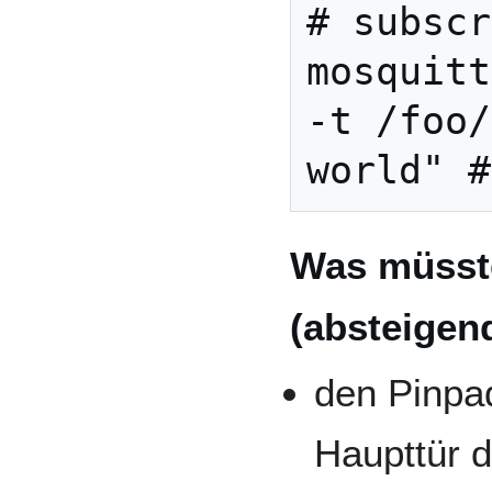
# subscr
mosquitt
-t /foo/
Was müsst
(absteigend
den Pinpad
Haupttür d