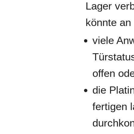
Lager verb
könnte an 
viele An
Türstatu
offen ode
die Plati
fertigen 
durchkont