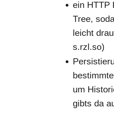
ein HTTP 
Tree, sod
leicht dra
s.rzl.so)
Persistier
bestimmte
um Histori
gibts da 