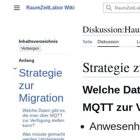
Zum
RaumZeitLabor Wiki
Inhalt
Hauptmenü
springen
Diskussion
:
Hau
Inhaltsverzeichnis
Seite
Diskussion
L
Verbergen
Strategie 
Anfang
Strategie
Unterabschnitt Strategie zur Migration umschalten
zur
Welche Dat
Migration
MQTT zur V
Welche Daten gibt es,
die man über MQTT
zur Verfügung stellen
Anwesenhe
kann?
Was müsste gemacht
werden (absteigende