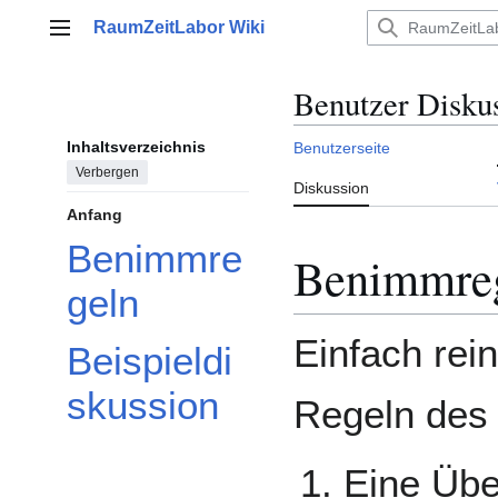
Zum
RaumZeitLabor Wiki
Inhalt
Hauptmenü
springen
Benutzer Disku
Inhaltsverzeichnis
Benutzerseite
Verbergen
Diskussion
Anfang
Benimmre
Benimmre
geln
Einfach rein
Beispieldi
skussion
Regeln des 
Eine Übe