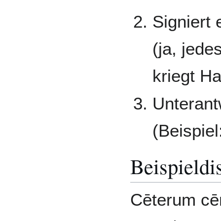
Signiert 
(ja, jed
kriegt Ha
Unterant
(Beispiel
Beispieldi
Cēterum cē