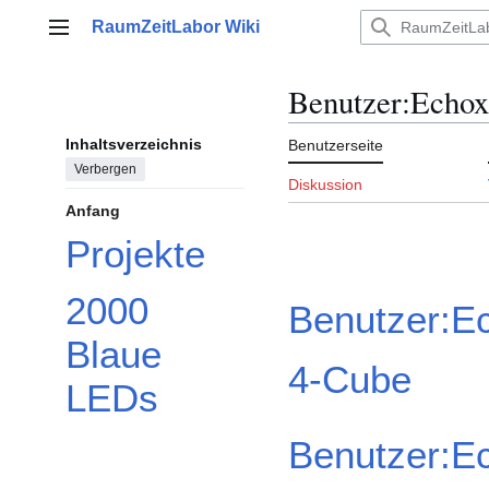
Zum
RaumZeitLabor Wiki
Inhalt
Hauptmenü
springen
Benutzer
:
Echox
Inhaltsverzeichnis
Benutzerseite
Verbergen
Diskussion
Anfang
Projekte
2000
Benutzer:E
Blaue
4-Cube
LEDs
Benutzer:E