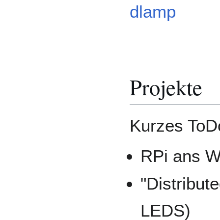
dlamp
Projekte
Kurzes ToD
RPi ans W
"Distribu
LEDS)