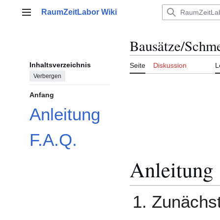
Zum
RaumZeitLabor Wiki
Inhalt
Hauptmenü
springen
Bausätze/Schme
Inhaltsverzeichnis
Seite
Diskussion
L
Verbergen
Anfang
Anleitung
F.A.Q.
Anleitung
Zunächs