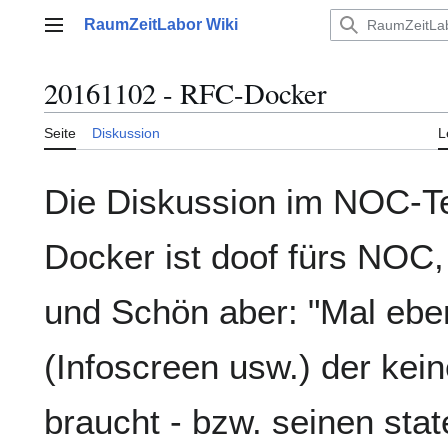
Zum
RaumZeitLabor Wiki
Inhalt
Hauptmenü
springen
20161102 - RFC-Docker
Seite
Diskussion
L
Die Diskussion im NOC-Te
Docker ist doof fürs NOC,
und Schön aber: "Mal ebe
(Infoscreen usw.) der kei
braucht - bzw. seinen stat