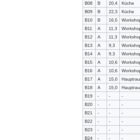
B08
B
20,4
Küche
B09
B
22,3
Küche
B10
B
16,5
Worksho
B11
A
11,3
Worksho
B12
A
11,3
Worksho
B13
A
9,3
Worksho
B14
A
9,3
Worksho
B15
A
10,6
Worksho
B16
A
10,6
Worksho
B17
A
15,0
Hauptra
B18
A
15,0
Hauptra
B19
-
-
-
B20
-
-
-
B21
-
-
-
B22
-
-
-
B23
-
-
-
B24
-
-
-