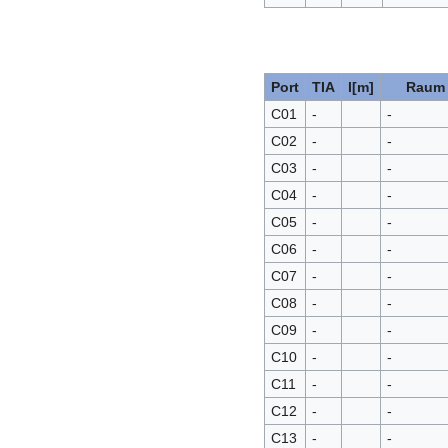
Port
TIA
l[m]
Raum
C01
-
-
C02
-
-
C03
-
-
C04
-
-
C05
-
-
C06
-
-
C07
-
-
C08
-
-
C09
-
-
C10
-
-
C11
-
-
C12
-
-
C13
-
-