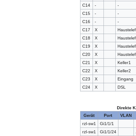
C14
-
-
C15
-
-
C16
-
-
C17
X
Haustele
C18
X
Haustele
C19
X
Haustele
C20
X
Haustele
C21
X
Keller1
C22
X
Keller2
C23
X
Eingang
C24
X
DSL
Direkte K
Gerät
Port
VLAN
rzl-sw1
Gi1/1/1
rzl-sw1
Gi1/1/24