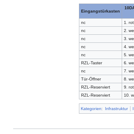
10DA
Eingangstürkasten
nc
1. ro
nc
2. we
nc
3. we
nc
4. we
nc
5. we
RZL-Taster
6. we
nc
7. we
Tür-Öffner
8. we
RZL-Reserviert
9. ro
RZL-Reserviert
10. w
Kategorien
:
Infrastruktur