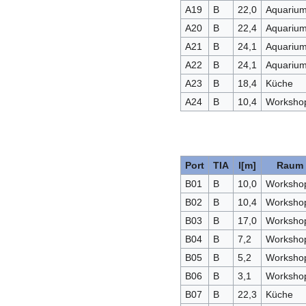
A19
B
22,0
Aquariu
A20
B
22,4
Aquariu
A21
B
24,1
Aquariu
A22
B
24,1
Aquariu
A23
B
18,4
Küche
A24
B
10,4
Worksho
Port
TIA
l[m]
Raum
B01
B
10,0
Worksho
B02
B
10,4
Worksho
B03
B
17,0
Worksho
B04
B
7,2
Worksho
B05
B
5,2
Worksho
B06
B
3,1
Worksho
B07
B
22,3
Küche