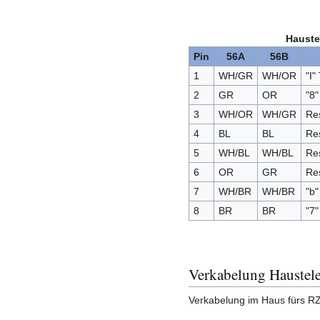
Hauste
Pin
56A
56B
1
WH/GR
WH/OR
"I"
2
GR
OR
"8
3
WH/OR
WH/GR
Res
4
BL
BL
Res
5
WH/BL
WH/BL
Res
6
OR
GR
Res
7
WH/BR
WH/BR
"b
8
BR
BR
"7"
Verkabelung Haustel
Verkabelung im Haus fürs R