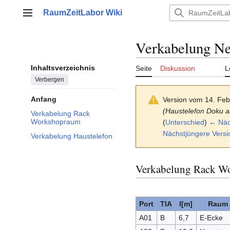
Zum
RaumZeitLabor Wiki
Inhalt
Hauptmenü
springen
Verkabelung N
Inhaltsverzeichnis
Seite
Diskussion
L
Verbergen
Anfang
Version vom 14. Feb
(Haustelefon Doku akt
Verkabelung Rack
Workshopraum
(
Unterschied
)
← Näch
Nächstjüngere Vers
Verkabelung Haustelefon
Verkabelung Rack W
Port
TIA
l[m]
Raum
A01
B
6,7
E-Ecke