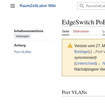
Zum
RaumZeitLabor Wiki
Inhalt
Hauptmenü
springen
EdgeSwitch Po
Inhaltsverzeichnis
Seite
Diskussion
L
Verbergen
Anfang
Version vom 27. M
Beiträge
)
(
→
Port
Port VLANs
syncronisiert)
(
Unterschied
)
← Nä
Nächstjüngere Ver
Port VLANs