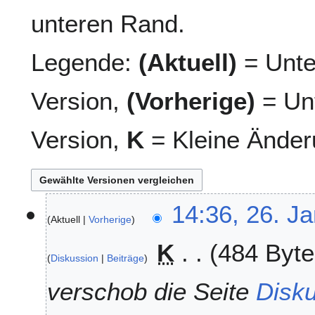
unteren Rand.
Legende:
(Aktuell)
= Unte
Version,
(Vorherige)
= Unt
Version,
K
= Kleine Änder
2
14:36, 26. J
Aktuell
Vorherige
6
.
K
484 Byte
J
Diskussion
Beiträge
a
n
verschob die Seite
Disk
u
a