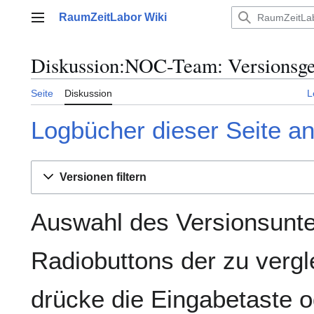
Zum
RaumZeitLabor Wiki
Inhalt
Hauptmenü
springen
Diskussion:NOC-Team: Versionsge
Seite
Diskussion
L
Logbücher dieser Seite a
Versionen filtern
Auswahl des Versionsunte
Radiobuttons der zu verg
drücke die Eingabetaste o