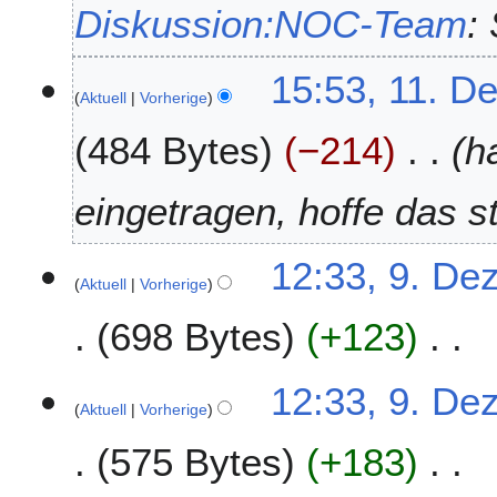
Diskussion:NOC-Team
:
r
2
0
1
15:53, 11. D
2
Aktuell
Vorherige
1
0
.
484 Bytes
−214
h
D
e
z
eingetragen, hoffe das s
e
m
9
12:33, 9. De
b
Aktuell
Vorherige
.
e
D
r
698 Bytes
+123
e
2
z
0
K
e
12:33, 9. De
1
e
m
Aktuell
Vorherige
9
i
b
575 Bytes
+183
n
e
e
r