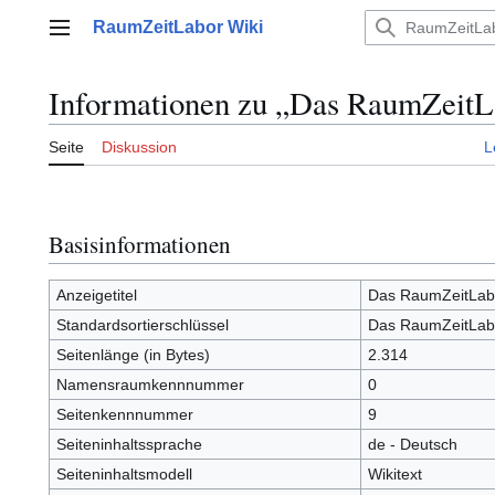
Zum
RaumZeitLabor Wiki
Inhalt
Hauptmenü
springen
Informationen zu „Das RaumZeitL
Seite
Diskussion
L
Basisinformationen
Anzeigetitel
Das RaumZeitLab
Standardsortierschlüssel
Das RaumZeitLab
Seitenlänge (in Bytes)
2.314
Namensraumkennnummer
0
Seitenkennnummer
9
Seiteninhaltssprache
de - Deutsch
Seiteninhaltsmodell
Wikitext