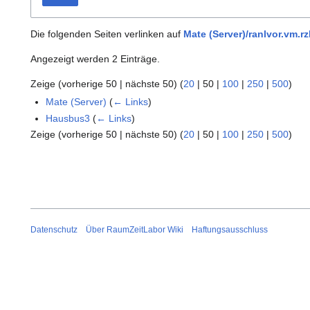
Die folgenden Seiten verlinken auf
Mate (Server)/ranlvor.vm.rz
Angezeigt werden 2 Einträge.
Zeige (
vorherige 50
|
nächste 50
) (
20
|
50
|
100
|
250
|
500
)
Mate (Server)
(
← Links
)
Hausbus3
(
← Links
)
Zeige (
vorherige 50
|
nächste 50
) (
20
|
50
|
100
|
250
|
500
)
Datenschutz
Über RaumZeitLabor Wiki
Haftungsausschluss