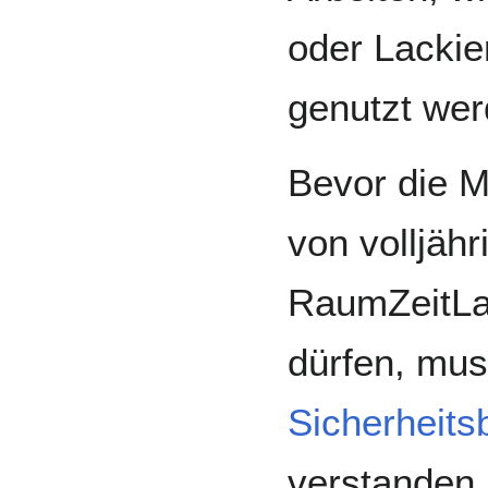
oder Lackie
genutzt wer
Bevor die M
von volljähr
RaumZeitLa
dürfen, mus
Sicherheits
verstanden 