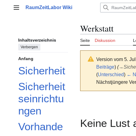
Zum
RaumZeitLabor Wiki
Inhalt
Hauptmenü
springen
Werkstatt
Inhaltsverzeichnis
Seite
Diskussion
L
Verbergen
Anfang
Version vom 5. Ju
Beiträge
)
(
→
Siche
Sicherheit
(
Unterschied
)
← Nä
Nächstjüngere Ver
Sicherheit
seinrichtu
ngen
Keine Lust 
Vorhande