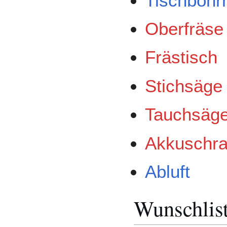
Tischbohr
Oberfräse
Frästisch
Stichsäge
Tauchsäg
Akkuschra
Abluft
Wunschlis