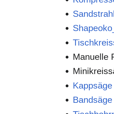
Sandstrah
Shapeoko
Tischkrei
Manuelle 
Minikreis
Kappsäge
Bandsäge