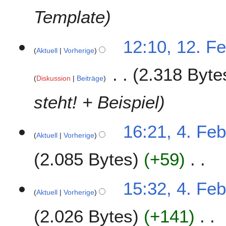
e
e
2
Template
i
n
0
t
f
1
u
a
12:10, 12. F
2
n
Aktuell
Vorherige
s
g
s
2.318 Byte
s
u
Diskussion
Beiträge
z
n
u
g
steht! + Beispiel
s
a
4
16:21, 4. Fe
m
Aktuell
Vorherige
.
m
F
e
2.085 Bytes
+59
e
n
b
f
K
r
a
15:32, 4. Fe
e
u
Aktuell
Vorherige
s
i
a
s
2.026 Bytes
+141
n
r
u
e
2