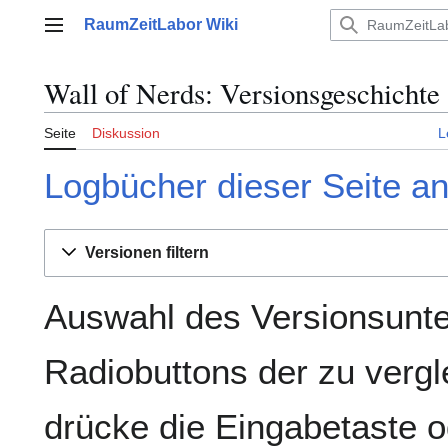
Zum
RaumZeitLabor Wiki
Inhalt
Hauptmenü
springen
Wall of Nerds: Versionsgeschichte
Seite
Diskussion
L
Logbücher dieser Seite a
Versionen filtern
Auswahl des Versionsunte
Radiobuttons der zu verg
drücke die Eingabetaste o