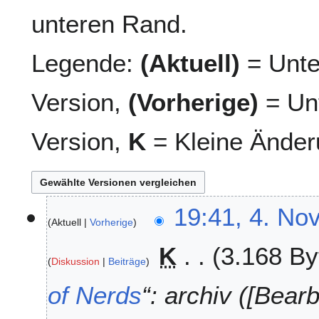
unteren Rand.
Legende:
(Aktuell)
= Unte
Version,
(Vorherige)
= Unt
Version,
K
= Kleine Änder
4
19:41, 4. No
Aktuell
Vorherige
.
N
K
3.168 By
o
Diskussion
Beiträge
v
e
of Nerds
“: archiv ([Bea
m
b