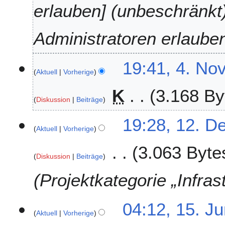
erlauben] (unbeschränkt
e
r
2
Administratoren erlaube
0
2
19:41, 4. No
3
Aktuell
Vorherige
K
3.168 By
Diskussion
Beiträge
K
1
19:28, 12. D
e
Aktuell
Vorherige
2
i
.
3.063 Byte
n
D
Diskussion
Beiträge
e
e
B
z
Projektkategorie „Infras
e
e
a
m
1
r
04:12, 15. J
b
Aktuell
Vorherige
5
b
e
.
e