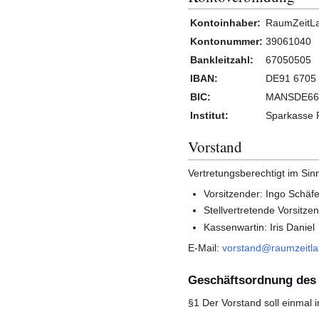
Kontoinhaber:
RaumZeitLa
Kontonummer:
39061040
Bankleitzahl:
67050505
IBAN:
DE91 6705 
BIC:
MANSDE66
Institut:
Sparkasse 
Vorstand
Vertretungsberechtigt im Sin
Vorsitzender: Ingo Schäfe
Stellvertretende Vorsitze
Kassenwartin: Iris Daniel
E-Mail:
vorstand@raumzeitla
Geschäftsordnung des
§1 Der Vorstand soll einmal 