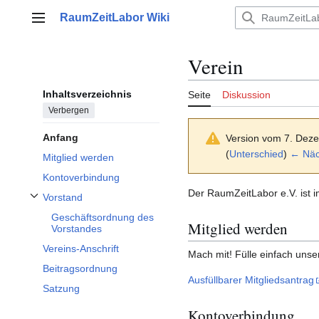
Zum
RaumZeitLabor Wiki
Inhalt
Hauptmenü
springen
Verein
Inhaltsverzeichnis
Seite
Diskussion
Verbergen
Anfang
Version vom 7. Dez
(
Unterschied
)
← Näch
Mitglied werden
Kontoverbindung
Der RaumZeitLabor e.V. ist 
Vorstand
Unterabschnitt Vorstand umschalten
Geschäftsordnung des
Mitglied werden
Vorstandes
Vereins-Anschrift
Mach mit! Fülle einfach unser
Beitragsordnung
Ausfüllbarer Mitgliedsantrag
Satzung
Kontoverbindung