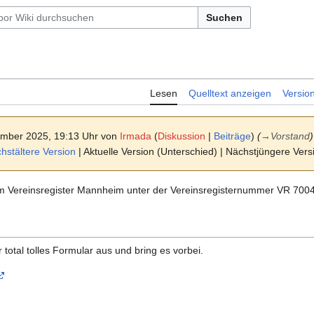
Suchen
Lesen
Quelltext anzeigen
Versio
ember 2025, 19:13 Uhr von
Irmada
(
Diskussion
|
Beiträge
)
(
→
Vorstand
)
stältere Version
| Aktuelle Version (Unterschied) | Nächstjüngere Ver
im Vereinsregister Mannheim unter der Vereinsregisternummer VR 700
 total tolles Formular aus und bring es vorbei.