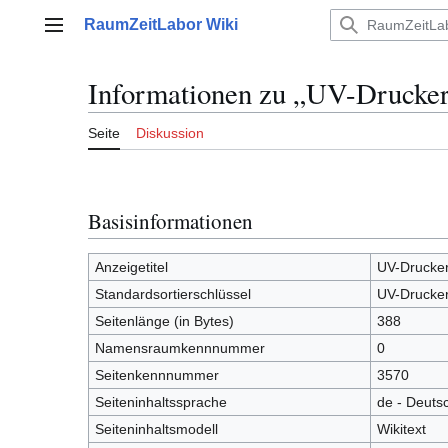
Zum
RaumZeitLabor Wiki
Inhalt
Hauptmenü
springen
Informationen zu „UV-Drucke
Seite
Diskussion
Basisinformationen
Anzeigetitel
UV-Drucke
Standardsortierschlüssel
UV-Drucke
Seitenlänge (in Bytes)
388
Namensraumkennnummer
0
Seitenkennnummer
3570
Seiteninhaltssprache
de - Deuts
Seiteninhaltsmodell
Wikitext