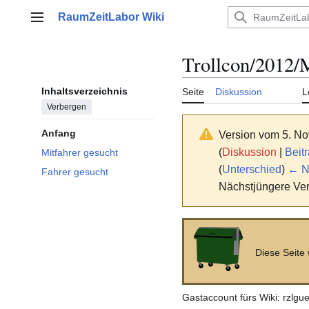
Zum
RaumZeitLabor Wiki
Inhalt
Hauptmenü
springen
Trollcon/2012/M
Inhaltsverzeichnis
Seite
Diskussion
L
Verbergen
Anfang
Version vom 5. N
(
Diskussion
|
Beit
Mitfahrer gesucht
(
Unterschied
)
← Nä
Fahrer gesucht
Nächstjüngere Ver
Diese Seite
Gastaccount fürs Wiki: rzlgu