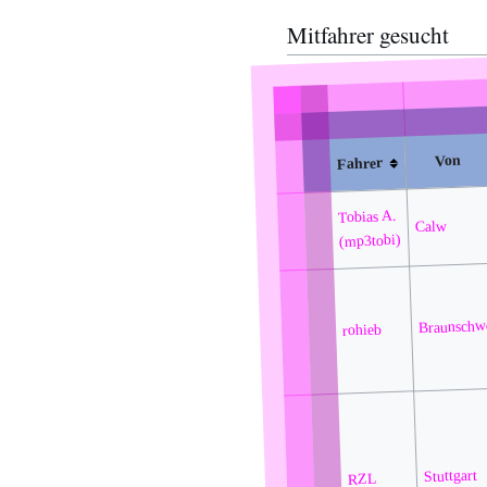
Mitfahrer gesucht
Von
Fahrer
Tobias A.
Calw
(mp3tobi)
Braunschw
rohieb
Stuttgart
RZL