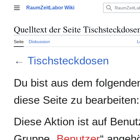
Zum
RaumZeitLabor Wiki
Inhalt
Hauptmenü
springen
Quelltext der Seite Tischsteckdose
Seite
Diskussion
L
←
Tischsteckdosen
Du bist aus dem folgenden
diese Seite zu bearbeiten:
Diese Aktion ist auf Benut
Gruppe „
Benutzer
“ angeh