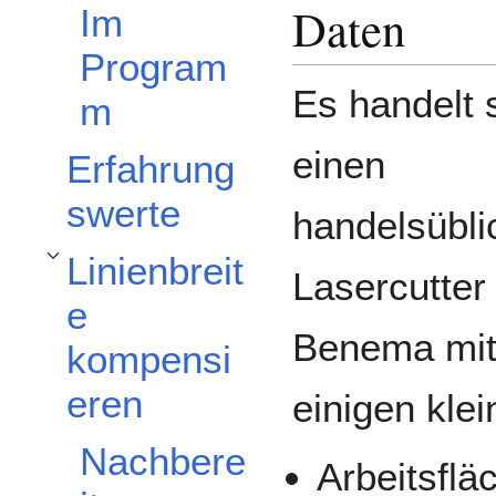
Daten
Im
Program
Es handelt 
m
einen
Erfahrung
swerte
handelsübli
Linienbreit
Unterabschnitt Linienbreite kompensieren umschalten
Lasercutter
e
Benema mi
kompensi
eren
einigen kle
Nachbere
Arbeitsfl