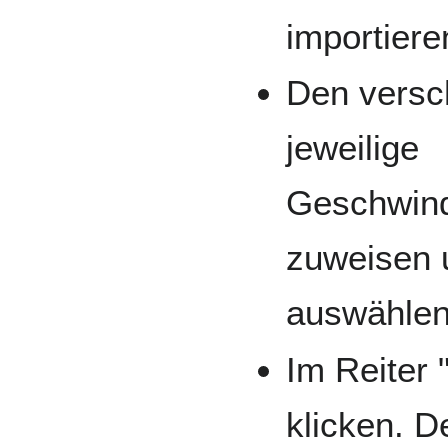
importiere
Den versc
jeweilige
Geschwind
zuweisen u
auswähle
Im Reiter 
klicken. D