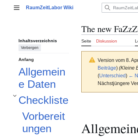
Zum
RaumZeitLabor Wiki
Inhalt
Hauptmenü
springen
The new FaZzZ
Inhaltsverzeichnis
Seite
Diskussion
L
Verbergen
Anfang
Version vom 8. Ap
Beiträge
)
(Kleine
Allgemein
(
Unterschied
)
← Nä
e Daten
Nächstjüngere Ver
Checkliste
Unterabschnitt Checkliste umschalten
Vorbereit
Allgemein
ungen