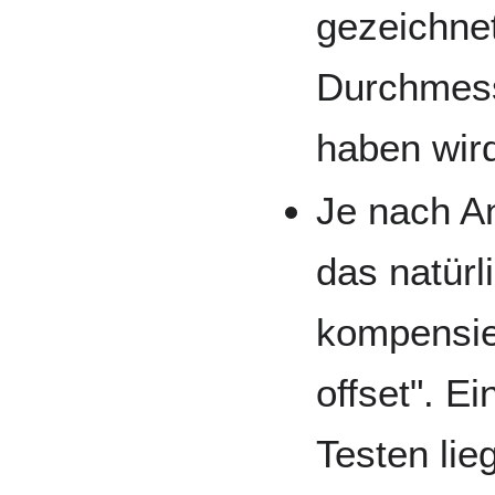
gezeichne
Durchmess
haben wir
Je nach A
das natürl
kompensier
offset". E
Testen lie