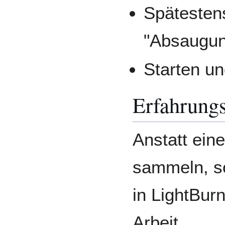
Spätestens
"Absaugun
Starten un
Erfahrung
Anstatt eine
sammeln, so
in LightBur
Arbeit.