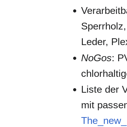
Verarbeitb
Sperrholz
Leder, Ple
NoGos
: P
chlorhaltig
Liste der 
mit passe
The_new_F