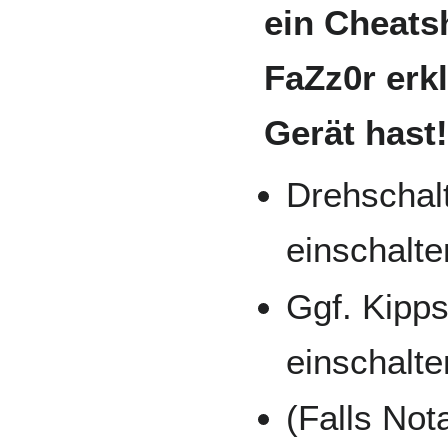
ein Cheats
FaZz0r erk
Gerät hast!
Drehschal
einschalte
Ggf. Kipps
einschalte
(Falls Not