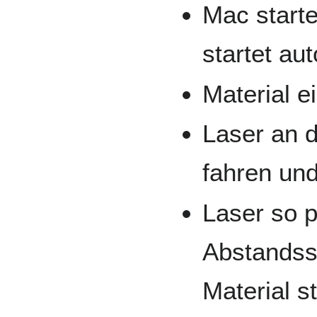
Mac start
startet au
Material e
Laser an d
fahren und
Laser so p
Abstandss
Material s