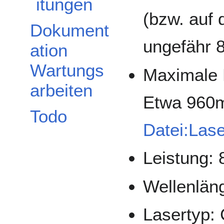
itungen
(bzw. auf
Dokument
ungefähr 
ation
Wartungs
Maximale 
arbeiten
Etwa 960
Todo
Datei:Las
Leistung:
Wellenlän
Lasertyp: