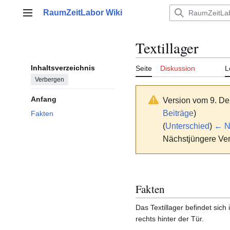
Zum
RaumZeitLabor Wiki
Inhalt
Hauptmenü
springen
Textillager
Inhaltsverzeichnis
Seite
Diskussion
L
Verbergen
Anfang
Version vom 9. D
Beiträge
)
Fakten
(
Unterschied
)
← Nä
Nächstjüngere Ver
Fakten
Das Textillager befindet sich
rechts hinter der Tür.