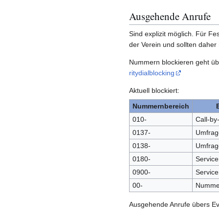
Ausgehende Anrufe
Sind explizit möglich. Für Fe
der Verein und sollten daher
Nummern blockieren geht ü
ritydialblocking
Aktuell blockiert:
Nummernbereich
010-
Call-by-
0137-
Umfrag
0138-
Umfrag
0180-
Servic
0900-
Servic
00-
Nummer
Ausgehende Anrufe übers E