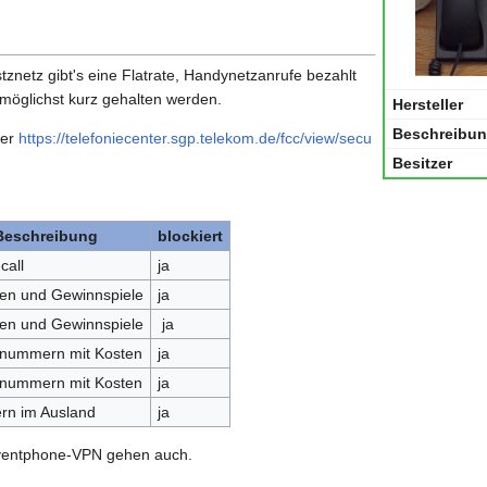
stznetz gibt's eine Flatrate, Handynetzanrufe bezahlt
 möglichst kurz gehalten werden.
Hersteller
Beschreibu
ber
https://telefoniecenter.sgp.telekom.de/fcc/view/secu
Besitzer
Beschreibung
blockiert
call
ja
en und Gewinnspiele
ja
en und Gewinnspiele
ja
enummern mit Kosten
ja
enummern mit Kosten
ja
n im Ausland
ja
ventphone-VPN gehen auch.