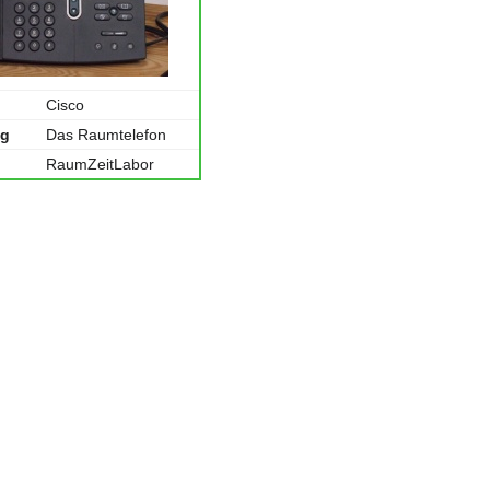
Cisco
ng
Das Raumtelefon
RaumZeitLabor