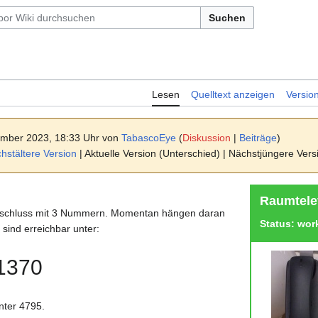
Suchen
Lesen
Quelltext anzeigen
Versio
ember 2023, 18:33 Uhr von
TabascoEye
(
Diskussion
|
Beiträge
)
stältere Version
| Aktuelle Version (Unterschied) | Nächstjüngere Ver
Raumtele
nschluss mit 3 Nummern. Momentan hängen daran
Status: wor
 sind erreichbar unter:
 1370
ter 4795.