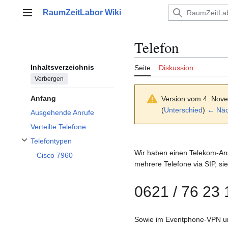
Zum
RaumZeitLabor Wiki
Inhalt
Hauptmenü
springen
Telefon
Inhaltsverzeichnis
Seite
Diskussion
Verbergen
Anfang
Version vom 4. Nov
(
Unterschied
)
← Näch
Ausgehende Anrufe
Verteilte Telefone
Telefontypen
Unterabschnitt Telefontypen umschalten
Wir haben einen Telekom-A
Cisco 7960
mehrere Telefone via SIP, sie
0621 / 76 23
Sowie im Eventphone-VPN un