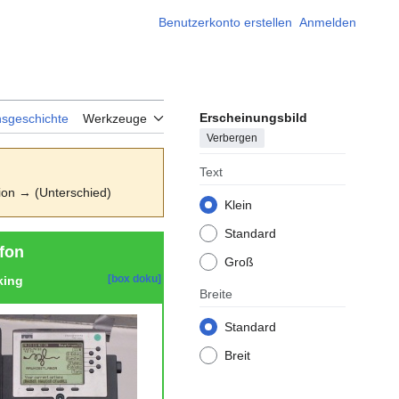
Benutzerkonto erstellen
Anmelden
Erscheinungsbild
nsgeschichte
Werkzeuge
Verbergen
Text
sion → (Unterschied)
Klein
Standard
fon
Groß
[box doku]
king
Breite
Standard
Breit