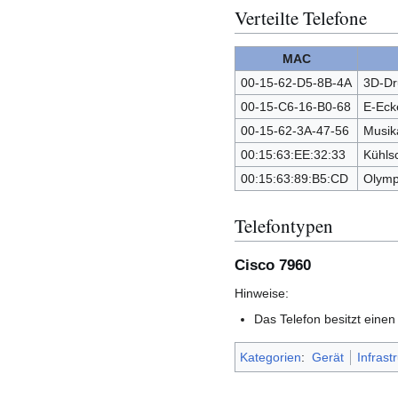
Verteilte Telefone
MAC
00-15-62-D5-8B-4A
3D-Dru
00-15-C6-16-B0-68
E-Eck
00-15-62-3A-47-56
Musik
00:15:63:EE:32:33
Kühls
00:15:63:89:B5:CD
Olym
Telefontypen
Cisco 7960
Hinweise:
Das Telefon besitzt einen
Kategorien
:
Gerät
Infrast