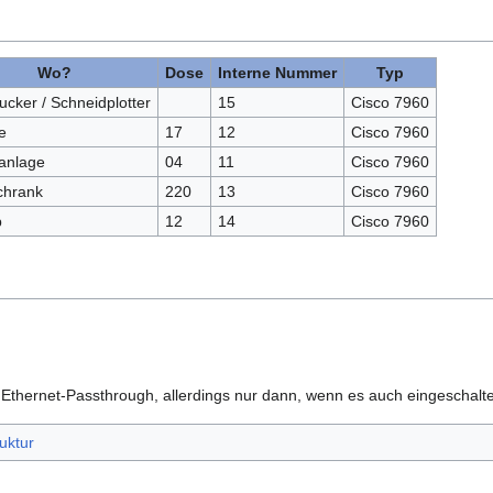
Wo?
Dose
Interne Nummer
Typ
cker / Schneidplotter
15
Cisco 7960
e
17
12
Cisco 7960
anlage
04
11
Cisco 7960
chrank
220
13
Cisco 7960
p
12
14
Cisco 7960
 Ethernet-Passthrough, allerdings nur dann, wenn es auch eingeschaltet
ruktur