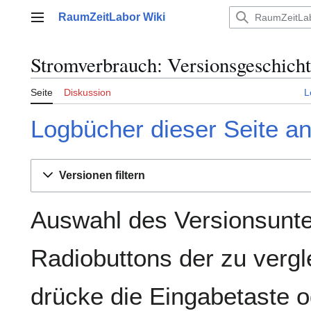
Zum
RaumZeitLabor Wiki
Inhalt
Hauptmenü
springen
Stromverbrauch: Versionsgeschich
Seite
Diskussion
L
Logbücher dieser Seite a
Versionen filtern
Auswahl des Versionsunte
Radiobuttons der zu verg
drücke die Eingabetaste o