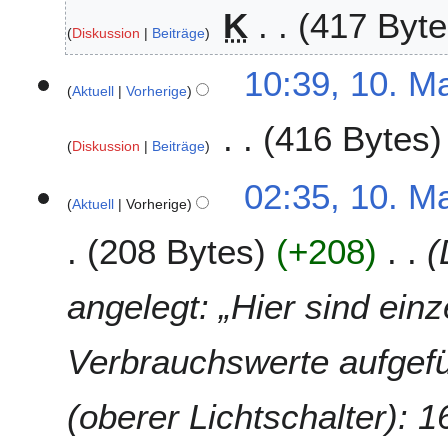
.
K
417 Byte
n
t
M
Diskussion
Beiträge
e
2
a
B
0
i
10:39, 10. M
e
1
2
Aktuell
Vorherige
a
2
0
r
416 Bytes
1
Diskussion
Beiträge
b
0
e
02:35, 10. M
i
Aktuell
Vorherige
t
u
208 Bytes
+208
n
g
angelegt: „Hier sind ein
s
z
u
Verbrauchswerte aufgefü
s
a
(oberer Lichtschalter): 
m
m