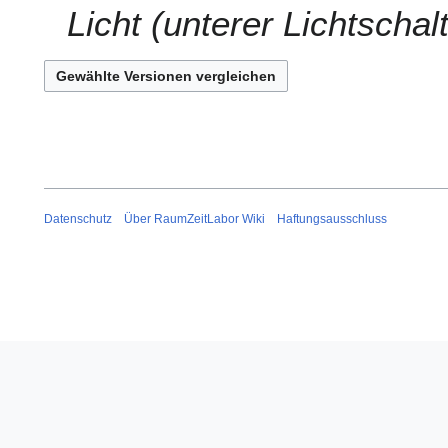
e
Licht (unterer Lichtscha
n
f
a
s
s
u
n
g
Datenschutz
Über RaumZeitLabor Wiki
Haftungsausschluss