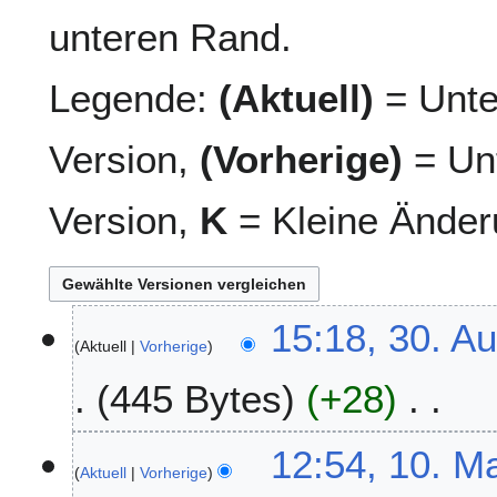
unteren Rand.
Legende:
(Aktuell)
= Unte
Version,
(Vorherige)
= Unt
Version,
K
= Kleine Änder
3
15:18, 30. A
Aktuell
Vorherige
0
.
445 Bytes
+28
A
u
K
g
1
12:54, 10. M
e
u
Aktuell
Vorherige
0
i
s