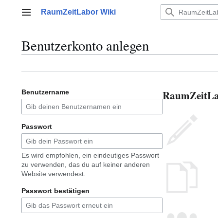
Zum
RaumZeitLabor Wiki
Inhalt
Hauptmenü
springen
Benutzerkonto anlegen
RaumZeitLab
Benutzername
Passwort
Es wird empfohlen, ein eindeutiges Passwort
zu verwenden, das du auf keiner anderen
Website verwendest.
Passwort bestätigen