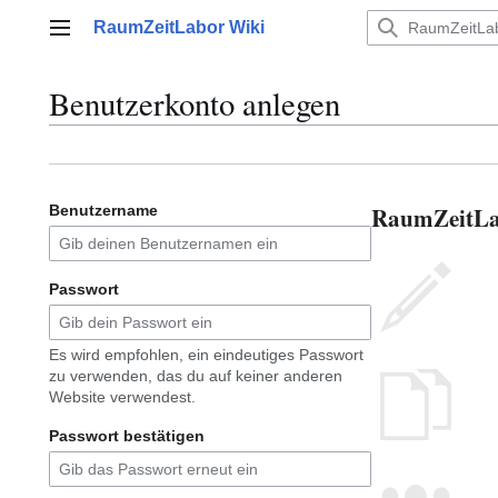
Zum
RaumZeitLabor Wiki
Inhalt
Hauptmenü
springen
Benutzerkonto anlegen
RaumZeitLab
Benutzername
Passwort
Es wird empfohlen, ein eindeutiges Passwort
zu verwenden, das du auf keiner anderen
Website verwendest.
Passwort bestätigen