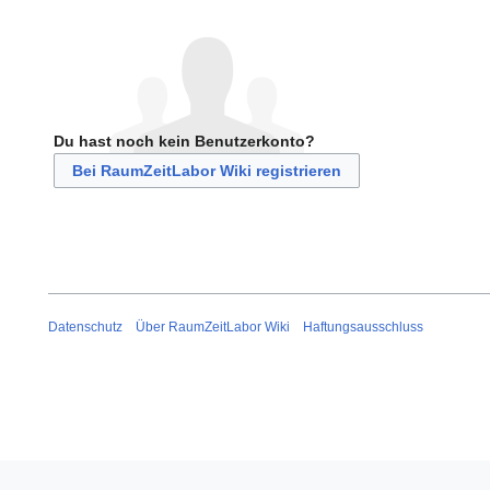
Du hast noch kein Benutzerkonto?
Bei RaumZeitLabor Wiki registrieren
Datenschutz
Über RaumZeitLabor Wiki
Haftungsausschluss