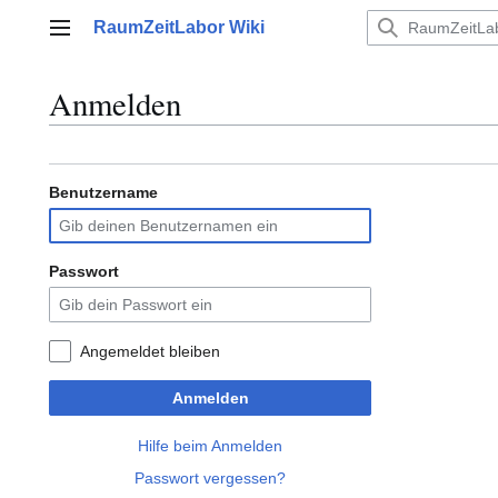
Zum
RaumZeitLabor Wiki
Inhalt
Hauptmenü
springen
Anmelden
Benutzername
Passwort
Angemeldet bleiben
Anmelden
Hilfe beim Anmelden
Passwort vergessen?