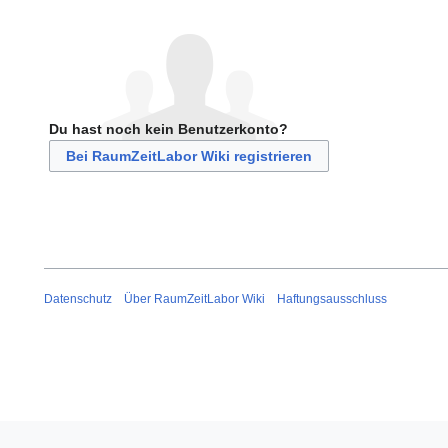
Du hast noch kein Benutzerkonto?
Bei RaumZeitLabor Wiki registrieren
Datenschutz
Über RaumZeitLabor Wiki
Haftungsausschluss