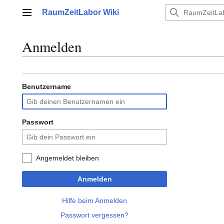
Zum
RaumZeitLabor Wiki
Inhalt
Hauptmenü
springen
Anmelden
Benutzername
Passwort
Angemeldet bleiben
Anmelden
Hilfe beim Anmelden
Passwort vergessen?