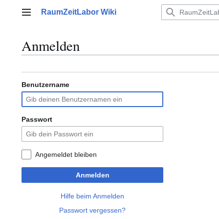
Zum
RaumZeitLabor Wiki
Inhalt
Hauptmenü
springen
Anmelden
Benutzername
Passwort
Angemeldet bleiben
Anmelden
Hilfe beim Anmelden
Passwort vergessen?