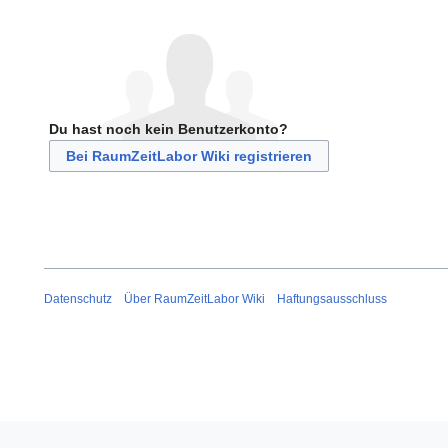
Du hast noch kein Benutzerkonto?
Bei RaumZeitLabor Wiki registrieren
Datenschutz
Über RaumZeitLabor Wiki
Haftungsausschluss