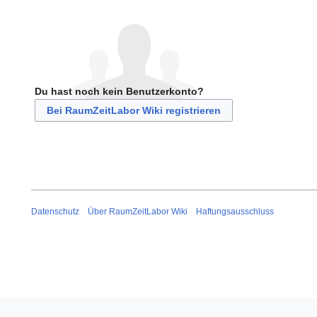
Du hast noch kein Benutzerkonto?
Bei RaumZeitLabor Wiki registrieren
Datenschutz
Über RaumZeitLabor Wiki
Haftungsausschluss