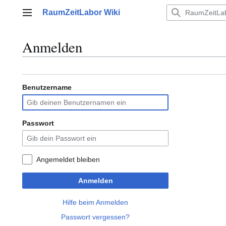
Zum
RaumZeitLabor Wiki
Inhalt
Hauptmenü
springen
Anmelden
Benutzername
Passwort
Angemeldet bleiben
Anmelden
Hilfe beim Anmelden
Passwort vergessen?