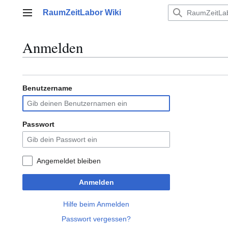
Zum
RaumZeitLabor Wiki
Inhalt
Hauptmenü
springen
Anmelden
Benutzername
Passwort
Angemeldet bleiben
Anmelden
Hilfe beim Anmelden
Passwort vergessen?