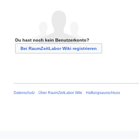
Du hast noch kein Benutzerkonto?
Bei RaumZeitLabor Wiki registrieren
Datenschutz
Über RaumZeitLabor Wiki
Haftungsausschluss