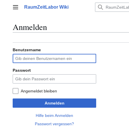
Zum
RaumZeitLabor Wiki
Inhalt
Hauptmenü
springen
Anmelden
Benutzername
Passwort
Angemeldet bleiben
Anmelden
Hilfe beim Anmelden
Passwort vergessen?