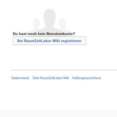
Du hast noch kein Benutzerkonto?
Bei RaumZeitLabor Wiki registrieren
Datenschutz
Über RaumZeitLabor Wiki
Haftungsausschluss