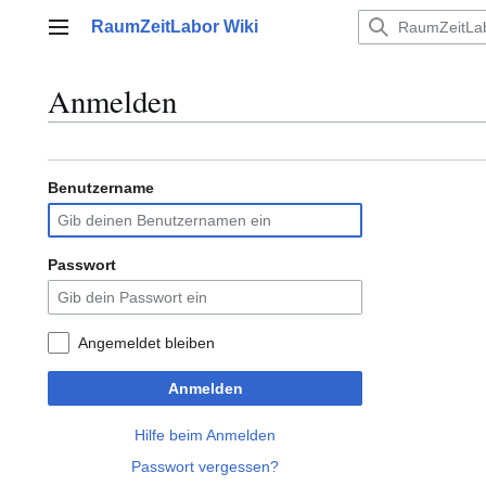
Zum
RaumZeitLabor Wiki
Inhalt
Hauptmenü
springen
Anmelden
Benutzername
Passwort
Angemeldet bleiben
Anmelden
Hilfe beim Anmelden
Passwort vergessen?