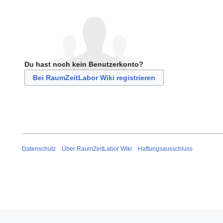
Du hast noch kein Benutzerkonto?
Bei RaumZeitLabor Wiki registrieren
Datenschutz
Über RaumZeitLabor Wiki
Haftungsausschluss