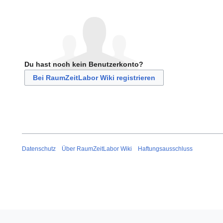
Du hast noch kein Benutzerkonto?
Bei RaumZeitLabor Wiki registrieren
Datenschutz
Über RaumZeitLabor Wiki
Haftungsausschluss