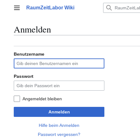
Zum
RaumZeitLabor Wiki
Inhalt
Hauptmenü
springen
Anmelden
Benutzername
Passwort
Angemeldet bleiben
Anmelden
Hilfe beim Anmelden
Passwort vergessen?