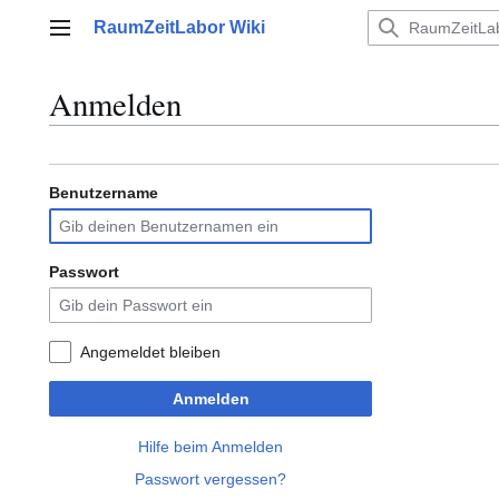
Zum
RaumZeitLabor Wiki
Inhalt
Hauptmenü
springen
Anmelden
Benutzername
Passwort
Angemeldet bleiben
Anmelden
Hilfe beim Anmelden
Passwort vergessen?