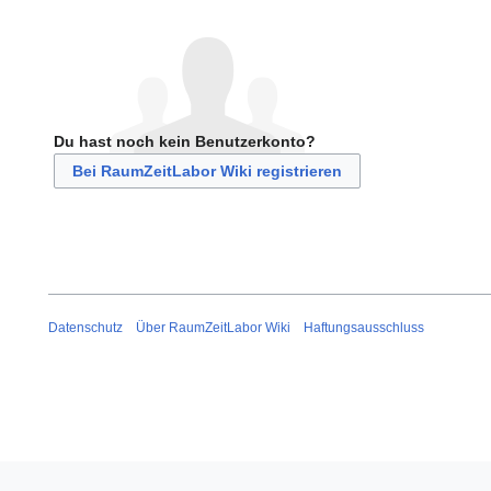
Du hast noch kein Benutzerkonto?
Bei RaumZeitLabor Wiki registrieren
Datenschutz
Über RaumZeitLabor Wiki
Haftungsausschluss