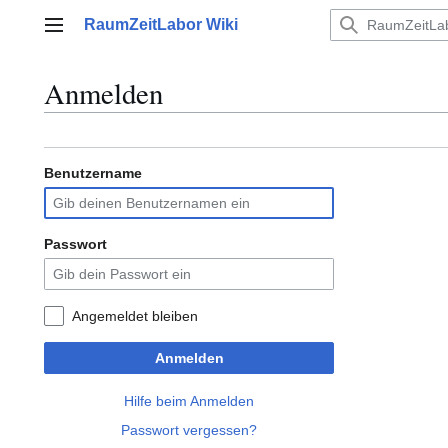
Zum
RaumZeitLabor Wiki
Inhalt
Hauptmenü
springen
Anmelden
Benutzername
Passwort
Angemeldet bleiben
Anmelden
Hilfe beim Anmelden
Passwort vergessen?