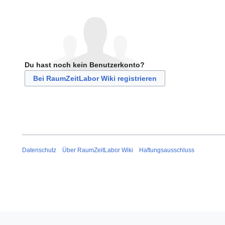
Du hast noch kein Benutzerkonto?
Bei RaumZeitLabor Wiki registrieren
Datenschutz
Über RaumZeitLabor Wiki
Haftungsausschluss